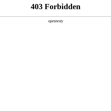
牌天地
全新一代 瑞虎9
瑞虎9X