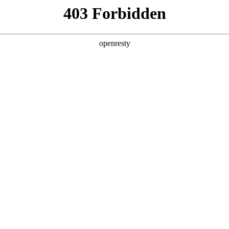
牌天地
技术z6mg人生就是博
世界卓越技术体系 扎实厚道创新体验
全新一代 瑞虎9
瑞虎9X