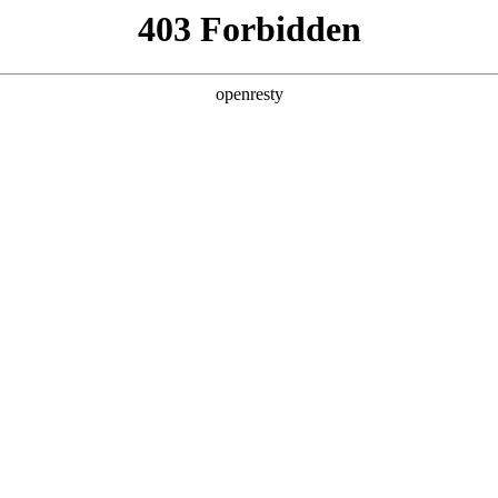
牌天地
全新一代 瑞虎9
瑞虎9X