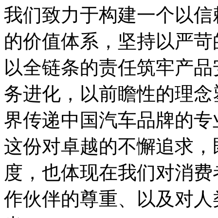
我们致力于构建一个以信赖
的价值体系，坚持以严苛
以全链条的责任筑牢产品安
务进化，以前瞻性的理念
界传递中国汽车品牌的专业
这份对卓越的不懈追求
度，也体现在我们对消费
作伙伴的尊重、以及