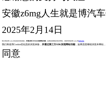
安徽z6mg人生就是博汽
2025年2月14日
我们将使用Cookie优化您的浏览体验，
并通过第三方SDK实现网站功能
，如果您想继续浏览本网站，请您同意使用Cookie和
隐私条款
我们将使用Cookie优化您的浏览体验，
并通过第三方SDK实现网站功能
，如果您想继续浏览本网站
同意