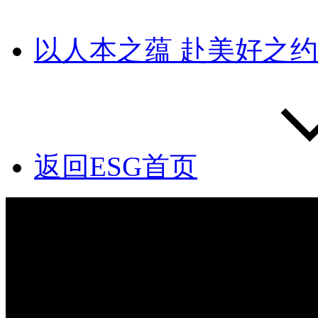
以人本之蕴 赴美好之约
返回ESG首页