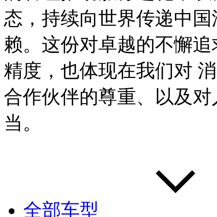
态，持续向世界传递中国
赖。这份对卓越的不懈追求
精度，也体现在我们对 
合作伙伴的尊重、以
当。
全部车型